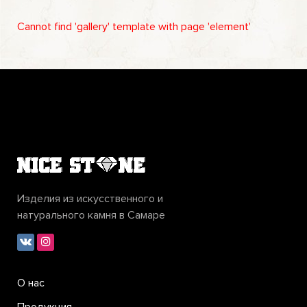
Cannot find 'gallery' template with page 'element'
Изделия из искусственного и
натурального камня в Самаре
О нас