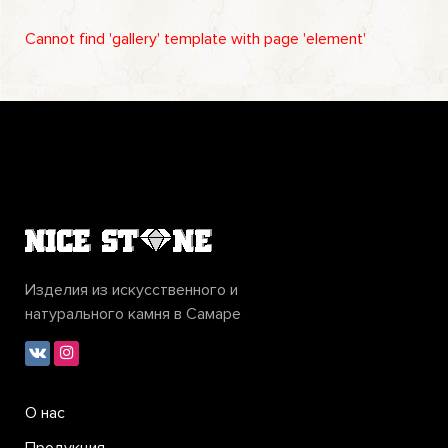
Cannot find 'gallery' template with page 'element'
Изделия из искусственного и
натурального камня в Самаре
О нас