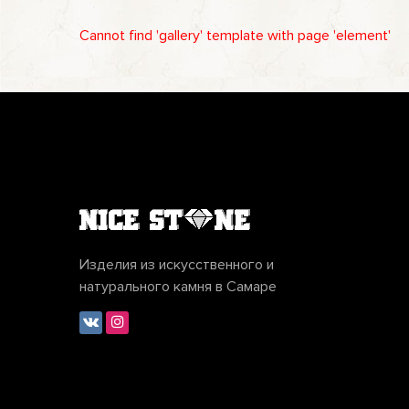
Cannot find 'gallery' template with page 'element'
Изделия из искусственного и
натурального камня в Самаре