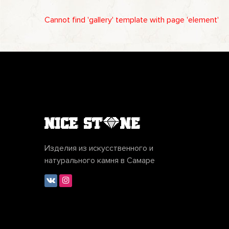
Cannot find 'gallery' template with page 'element'
Изделия из искусственного и
натурального камня в Самаре