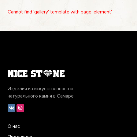
Cannot find 'gallery' template with page 'element'
Изделия из искусственного и
натурального камня в Самаре
О нас