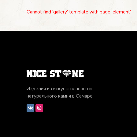
Cannot find 'gallery' template with page 'element'
Изделия из искусственного и
натурального камня в Самаре