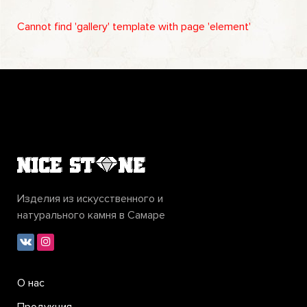
Cannot find 'gallery' template with page 'element'
Изделия из искусственного и
натурального камня в Самаре
О нас