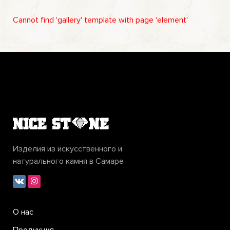
Cannot find 'gallery' template with page 'element'
Изделия из искусственного и
натурального камня в Самаре
О нас