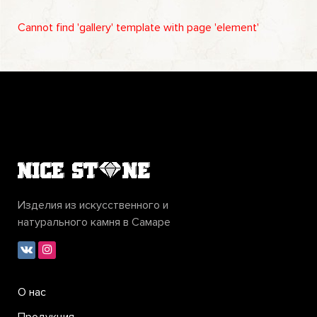
Cannot find 'gallery' template with page 'element'
Изделия из искусственного и
натурального камня в Самаре
О нас