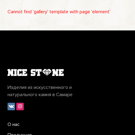
Cannot find 'gallery' template with page 'element'
Изделия из искусственного и
натурального камня в Самаре
О нас