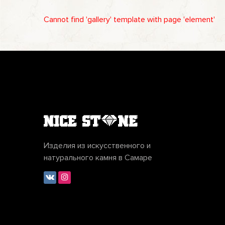
Cannot find 'gallery' template with page 'element'
Изделия из искусственного и
натурального камня в Самаре