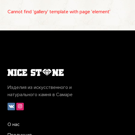
Cannot find 'gallery' template with page 'element'
Изделия из искусственного и
натурального камня в Самаре
О нас