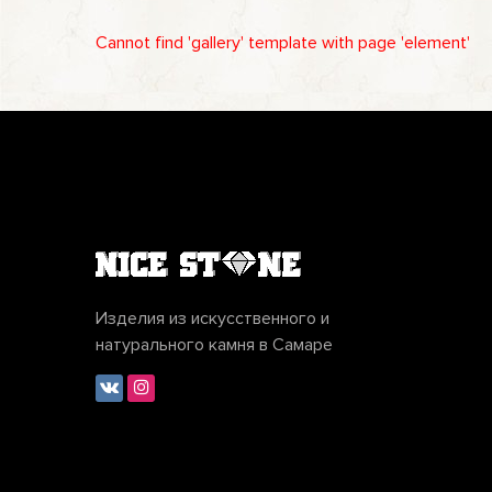
Cannot find 'gallery' template with page 'element'
Изделия из искусственного и
натурального камня в Самаре