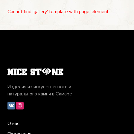
Cannot find 'gallery' template with page 'element'
Изделия из искусственного и
натурального камня в Самаре
О нас