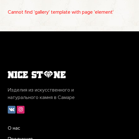
Cannot find 'gallery' template with page 'element'
Изделия из искусственного и
натурального камня в Самаре
О нас