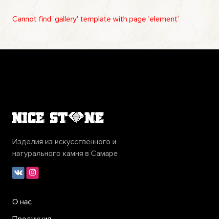
Cannot find 'gallery' template with page 'element'
Изделия из искусственного и
натурального камня в Самаре
О нас