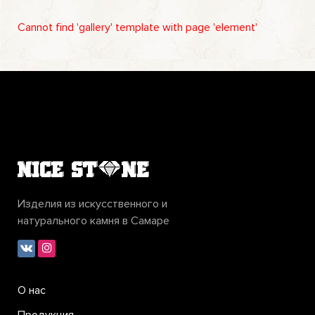
Cannot find 'gallery' template with page 'element'
Изделия из искусственного и
натурального камня в Самаре
О нас