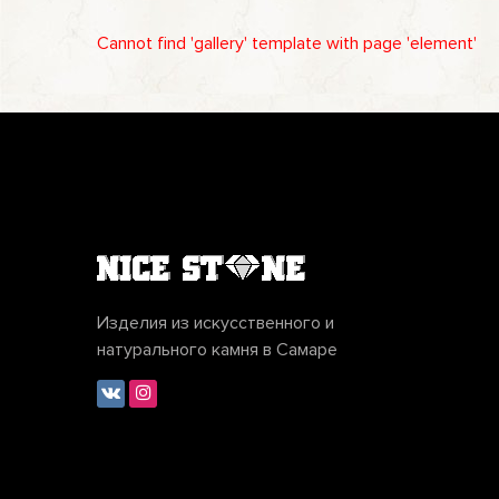
Cannot find 'gallery' template with page 'element'
Изделия из искусственного и
натурального камня в Самаре