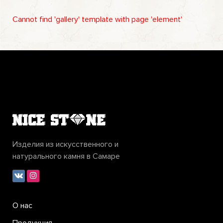
Cannot find 'gallery' template with page 'element'
Изделия из искусственного и
натурального камня в Самаре
О нас