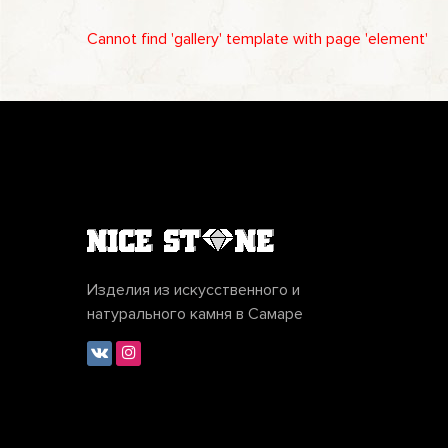
Cannot find 'gallery' template with page 'element'
Изделия из искусственного и
натурального камня в Самаре