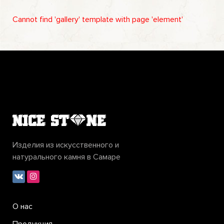
Cannot find 'gallery' template with page 'element'
Изделия из искусственного и
натурального камня в Самаре
О нас