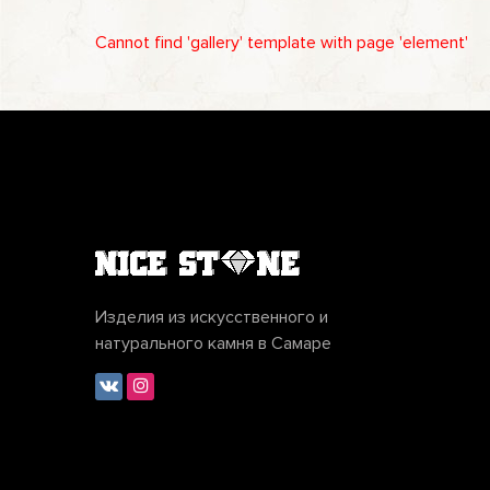
Cannot find 'gallery' template with page 'element'
Изделия из искусственного и
натурального камня в Самаре