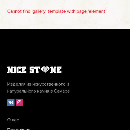
Cannot find 'gallery' template with page 'element'
Изделия из искусственного и
натурального камня в Самаре
О нас