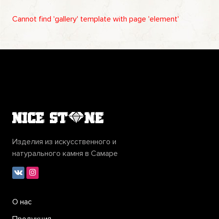
Cannot find 'gallery' template with page 'element'
Изделия из искусственного и
натурального камня в Самаре
О нас