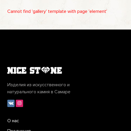
Cannot find 'gallery' template with page 'element'
Изделия из искусственного и
натурального камня в Самаре
О нас