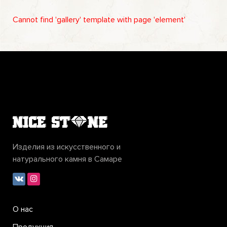
Cannot find 'gallery' template with page 'element'
Изделия из искусственного и
натурального камня в Самаре
О нас