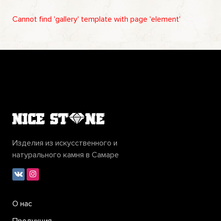
Cannot find 'gallery' template with page 'element'
Изделия из искусственного и
натурального камня в Самаре
О нас