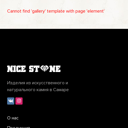
Cannot find 'gallery' template with page 'element'
Изделия из искусственного и
натурального камня в Самаре
О нас