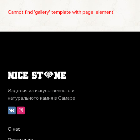
Cannot find 'gallery' template with page 'element'
Изделия из искусственного и
натурального камня в Самаре
О нас