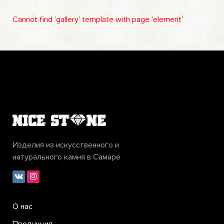
Cannot find 'gallery' template with page 'element'
Изделия из искусственного и
натурального камня в Самаре
О нас