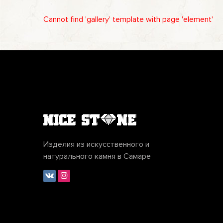
Cannot find 'gallery' template with page 'element'
Изделия из искусственного и
натурального камня в Самаре