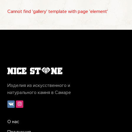
Cannot find 'gallery' template with page 'element'
Изделия из искусственного и
натурального камня в Самаре
О нас